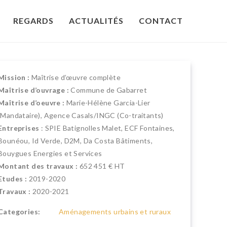
REGARDS
ACTUALITÉS
CONTACT
Mission :
Maîtrise d’œuvre complète
Maîtrise d’ouvrage :
Commune de Gabarret
Maîtrise d’oeuvre :
Marie-Hélène Garcia-Lier
(Mandataire), Agence Casals/INGC (Co-traitants)
Entreprises
: SPIE Batignolles Malet, ECF Fontaines,
Bounéou, Id Verde, D2M, Da Costa Bâtiments,
Bouygues Energies et Services
Montant des travaux :
652 451 € HT
Etudes :
2019-2020
Travaux :
2020-2021
Categories:
Aménagements urbains et ruraux