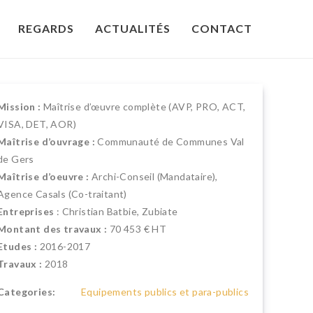
REGARDS
ACTUALITÉS
CONTACT
Mission :
Maîtrise d’œuvre complète (AVP, PRO, ACT,
VISA, DET, AOR)
Maîtrise d’ouvrage :
Communauté de Communes Val
de Gers
Maîtrise d’oeuvre :
Archi-Conseil (Mandataire),
Agence Casals (Co-traitant)
Entreprises
: Christian Batbie, Zubiate
Montant des travaux :
70 453 € HT
Etudes :
2016-2017
Travaux :
2018
Categories:
Equipements publics et para-publics