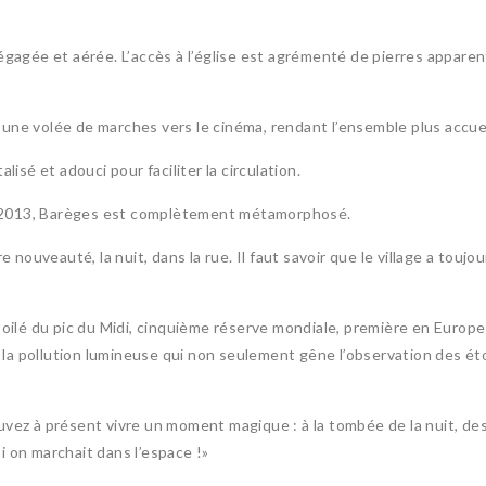
 dégagée et aérée. L’accès à l’église est agrémenté de pierres appa
 une volée de marches vers le cinéma, rendant l’ensemble plus accuei
lisé et adouci pour faciliter la circulation.
e 2013, Barèges est complètement métamorphosé.
nouveauté, la nuit, dans la rue. Il faut savoir que le village a touj
 étoilé du pic du Midi, cinquième réserve mondiale, première en Euro
 la pollution lumineuse qui non seulement gêne l’observation des ét
uvez à présent vivre un moment magique : à la tombée de la nuit, des
i on marchait dans l’espace !»