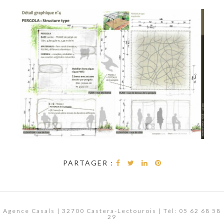
PARTAGER :
Agence Casals | 32700 Castera-Lectourois | Tél: 05 62 68 58
29